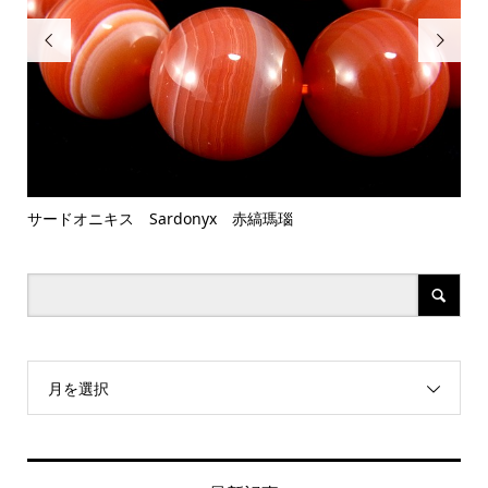


サードオニキス Sardonyx 赤縞瑪瑙
7
月を選択