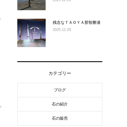
る
残念なＴＡＯＹＡ那智勝浦
.
2025.12.29
カテゴリー
ブログ
石の紹介
マ
石の販売