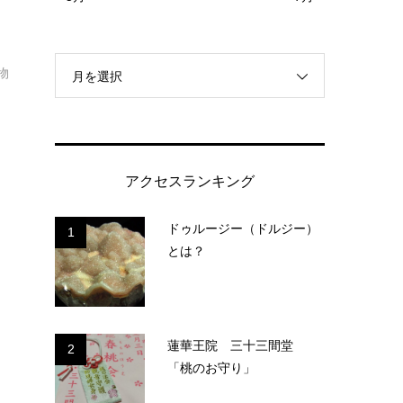
物
月を選択
アクセスランキング
ドゥルージー（ドルジー）
1
とは？
れ
っ
蓮華王院 三十三間堂
2
「桃のお守り」