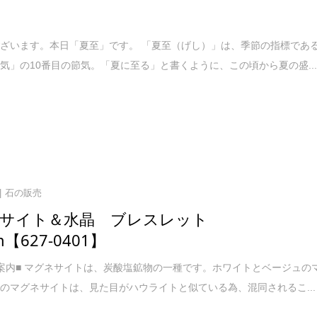
ざいます。本日「夏至」です。 「夏至（げし）」は、季節の指標であ
気」の10番目の節気。「夏に至る」と書くように、この頃から夏の盛..
石の販売
ネサイト＆水晶 ブレスレット
m【627-0401】
案内■ マグネサイトは、炭酸塩鉱物の一種です。ホワイトとベージュの
のマグネサイトは、見た目がハウライトと似ている為、混同されるこ...