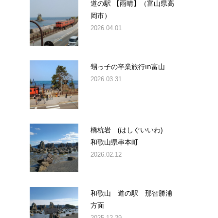
道の駅 【雨晴】（富山県高
岡市）
2026.04.01
甥っ子の卒業旅行in富山
2026.03.31
身
か
橋杭岩 (はしぐいいわ)
和歌山県串本町
2026.02.12
和歌山 道の駅 那智勝浦
方面
2025.12.29