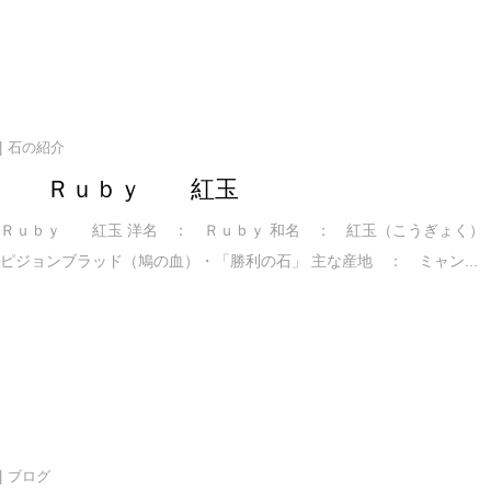
石の紹介
ー Ｒｕｂｙ 紅玉
Ｒｕｂｙ 紅玉 洋名 ： Ｒｕｂｙ 和名 ： 紅玉（こうぎょく）
ピジョンブラッド（鳩の血）・「勝利の石」 主な産地 ： ミャン...
ブログ