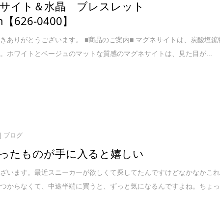
ネサイト＆水晶 ブレスレット
m【626-0400】
きありがとうございます。 ■商品のご案内■ マグネサイトは、炭酸塩鉱
。ホワイトとベージュのマットな質感のマグネサイトは、見た目が...
ブログ
ったものが手に入ると嬉しい
ございます。最近スニーカーが欲しくて探してたんですけどなかなかこ
見つからなくて、中途半端に買うと、ずっと気になるんですよね。ちょ