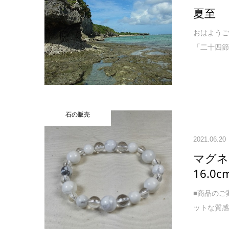
夏至
おはようご
「二十四節
石の販売
2021.06.20
マグ
16.0c
■商品のご
ットな質感