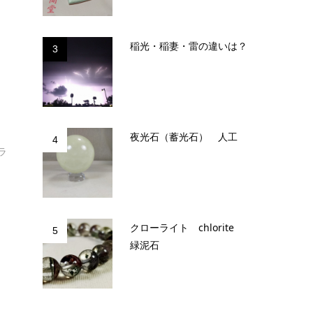
稲光・稲妻・雷の違いは？
3
夜光石（蓄光石） 人工
4
ラ
クローライト chlorite
5
緑泥石