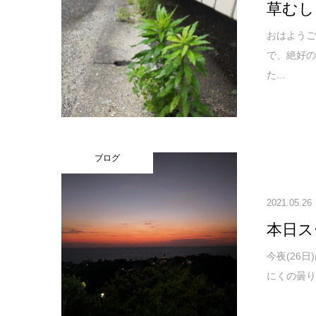
草むし
おはよう
で、絶好
た...
ブログ
2021.05.26
本日ス
今夜(26
にくの曇り