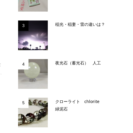
稲光・稲妻・雷の違いは？
3
夜光石（蓄光石） 人工
4
な
.
クローライト chlorite
5
緑泥石