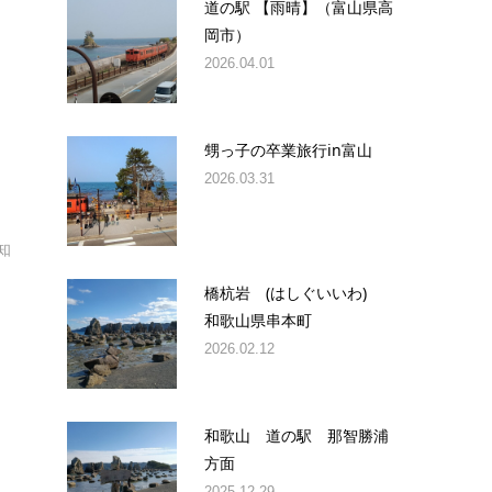
道の駅 【雨晴】（富山県高
岡市）
2026.04.01
甥っ子の卒業旅行in富山
2026.03.31
知
橋杭岩 (はしぐいいわ)
和歌山県串本町
2026.02.12
和歌山 道の駅 那智勝浦
方面
2025.12.29