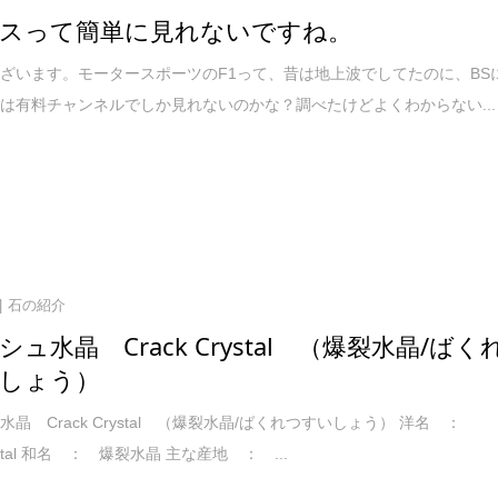
ースって簡単に見れないですね。
ざいます。モータースポーツのF1って、昔は地上波でしてたのに、BS
は有料チャンネルでしか見れないのかな？調べたけどよくわからない...
石の紹介
ュ水晶 Crack Crystal （爆裂水晶/ばく
しょう）
晶 Crack Crystal （爆裂水晶/ばくれつすいしょう） 洋名 ：
rystal 和名 ： 爆裂水晶 主な産地 ： ...