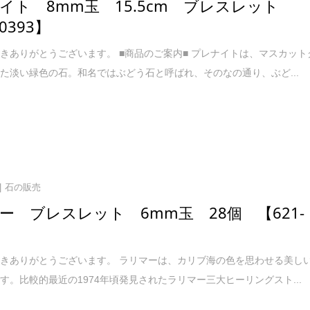
イト 8mm玉 15.5cm ブレスレット
-0393】
きありがとうございます。 ■商品のご案内■ プレナイトは、マスカット
た淡い緑色の石。和名ではぶどう石と呼ばれ、そのなの通り、ぶど...
石の販売
ー ブレスレット 6mm玉 28個 【621-
】
きありがとうございます。 ラリマーは、カリブ海の色を思わせる美し
す。比較的最近の1974年頃発見されたラリマー三大ヒーリングスト...