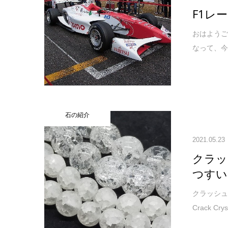
F1レ
おはようご
なって、今
石の紹介
2021.05.23
クラッシ
つすい
クラッシュ水
Crack C