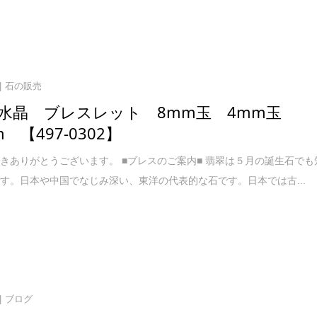
石の販売
水晶 ブレスレット 8mm玉 4mm玉
cm 【497-0302】
きありがとうございます。 ■ブレスのご案内■ 翡翠は５月の誕生石でも
す。日本や中国でなじみ深い、東洋の代表的な石です。日本では古...
ブログ