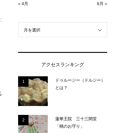
« 4月
6月 »
に
月を選択
アクセスランキング
ドゥルージー（ドルジー）
1
とは？
れ
蓮華王院 三十三間堂
2
「桃のお守り」