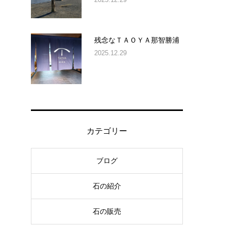
の
残念なＴＡＯＹＡ那智勝浦
っ
2025.12.29
カテゴリー
ブログ
石の紹介
石の販売