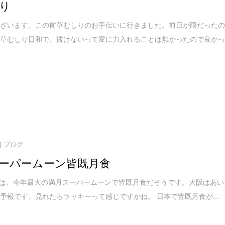
り
ございます。この前草むしりのお手伝いに行きました。前日が雨だった
の草むしり日和で、抜けないって変に力入れることは無かったので良か
ブログ
ーパームーン皆既月食
日)は、今年最大の満月スーパームーンで皆既月食だそうです。大阪はあい
予報です。見れたらラッキーって感じですかね。 日本で皆既月食が...