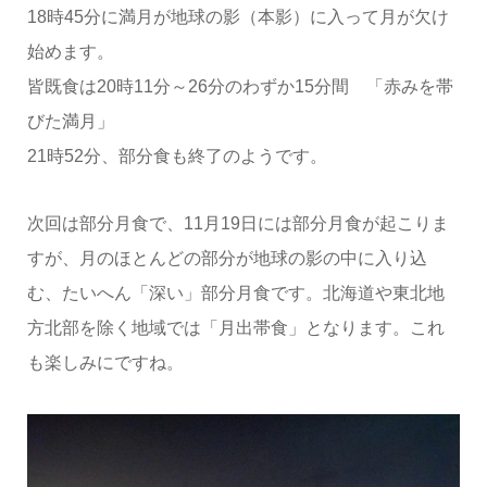
18時45分に満月が地球の影（本影）に入って月が欠け
始めます。
皆既食は20時11分～26分のわずか15分間 「赤みを帯
びた満月」
21時52分、部分食も終了のようです。
次回は部分月食で、11月19日には部分月食が起こりま
すが、月のほとんどの部分が地球の影の中に入り込
む、たいへん「深い」部分月食です。北海道や東北地
方北部を除く地域では「月出帯食」となります。これ
も楽しみにですね。