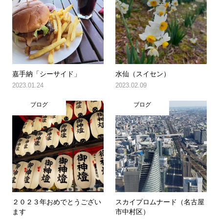
嘉手納「シーサイド」
水仙（スイセン）
2023.01.24
2023.02.09
ブログ
ブログ
２０２３年おめでとうござい
スカイプロムナード（名古屋
ます
市中村区）