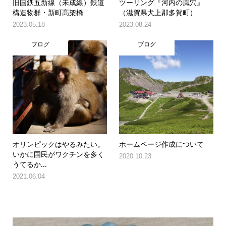
旧国鉄五新線（未成線）鉄道
ツーリング『河内の風穴』
構造物群・新町高架橋
（滋賀県犬上郡多賀町）
2023.05.18
2023.08.24
ブログ
ブログ
オリンピックはやるみたい。
ホームページ作成について
いかに国民がワクチンを多く
2020.10.23
うてるか...
2021.06.04