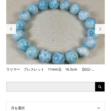


ラリマー ブレスレット 11mm玉 16.5cm 【622-...
マ
月を選択