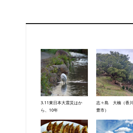
3.11東日本大震災はか
志々島 大楠（香
ら、10年
豊市）