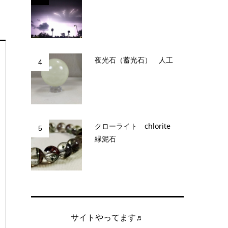
夜光石（蓄光石） 人工
4
クローライト chlorite
5
緑泥石
サイトやってます♬