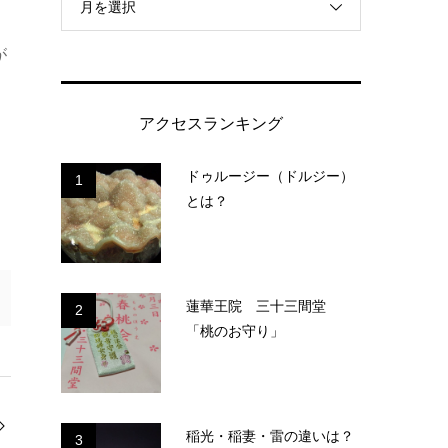
月を選択
が
アクセスランキング
ドゥルージー（ドルジー）
1
とは？
蓮華王院 三十三間堂
2
「桃のお守り」
稲光・稲妻・雷の違いは？
3