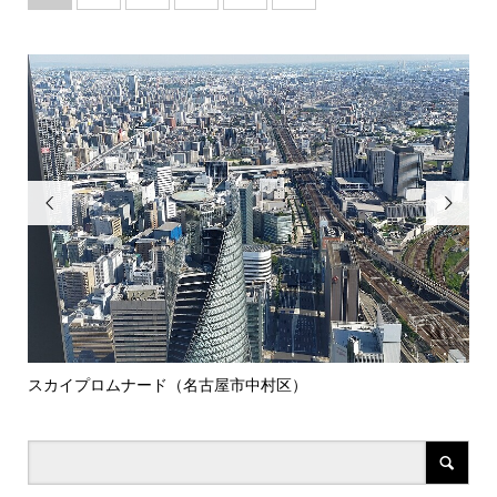


スカイプロムナード（名古屋市中村区）
岡