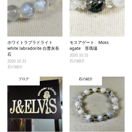
ホワイトラブラドライト
モスアゲート Moss
white labradorite 白曹灰長
agate 苔瑪瑙
石
2020.10.31
石の紹介
2020.10.31
石の紹介
ブログ
石の紹介