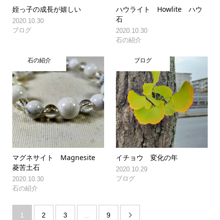
姪っ子の成長が嬉しい
ハウライト Howlite ハウ
石
2020.10.30
ブログ
2020.10.30
石の紹介
石の紹介
ブログ
マグネサイト Magnesite
イチョウ 変化の年
菱苦土石
2020.10.29
ブログ
2020.10.30
石の紹介
1
2
3
…
9
