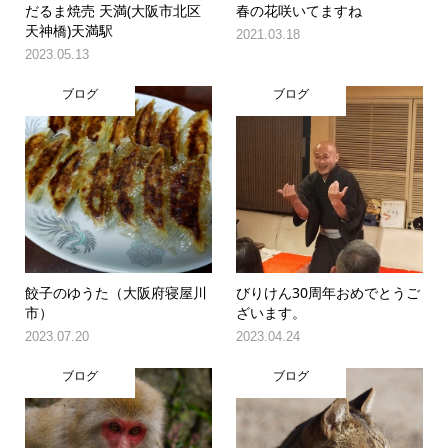
だるま焼売 天満(大阪市北区
春の花咲いてますね
天神橋)天満駅
2021.03.18
2023.05.13
ブログ
ブログ
餃子のゆうた（大阪府寝屋川
びりけん30周年おめでとうご
市）
ざいます。
2023.07.20
2023.04.24
ブログ
ブログ