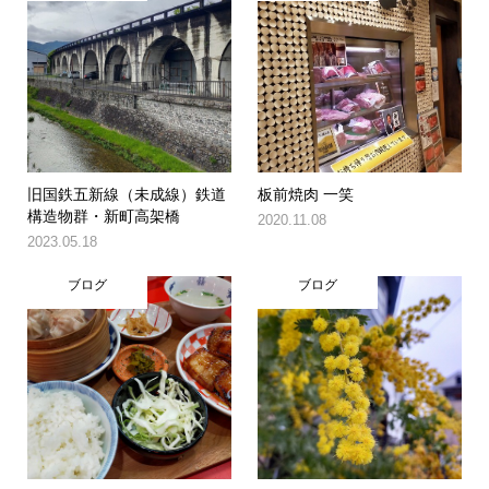
旧国鉄五新線（未成線）鉄道
板前焼肉 一笑
構造物群・新町高架橋
2020.11.08
2023.05.18
ブログ
ブログ