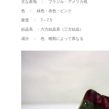
主な産地 ： ブラジル・アメリカ他
色 ： 緑色・赤色・ピンク
硬度 ： 7～7.5
結晶系 ：六方結晶系（三方結晶）
成分 ： 色、種類によって異なる