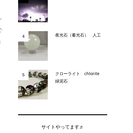
ン
で
夜光石（蓄光石） 人工
4
ょ
クローライト chlorite
5
緑泥石
サイトやってます♬