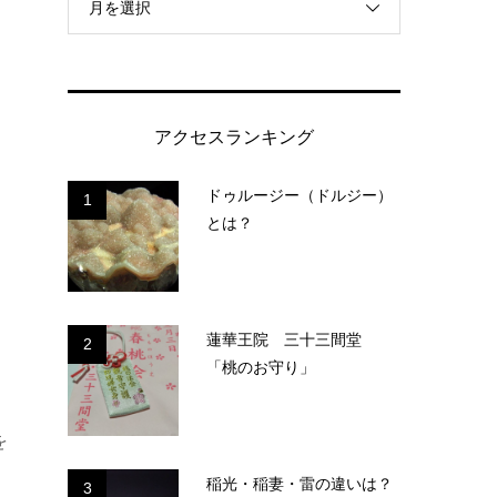
月を選択
アクセスランキング
ドゥルージー（ドルジー）
1
とは？
蓮華王院 三十三間堂
2
「桃のお守り」
を
稲光・稲妻・雷の違いは？
3