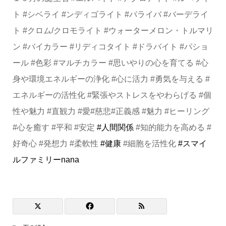
ト #シベライ #ンディゴライト #パライバ #バーデライ
ト #クロム/クロモライト #ウォーターメロン・トルマリ
ン #バイカラー #リディコタイト #ドラバイト #パショ
ール #色彩 #マルチカラー #思いやりの心を育てる #心
身や環境エネルギーの浄化 #心に活力 #勇気を与える #
エネルギーの活性化 #緊張やストレスをやわらげる #個
性や魅力 #直観力 #愛#慈悲#正義感 #魅力 #ヒーリング
#心を癒す #平和 #安定
#人間関係
#知的能力を高める #
好奇心 #発想力 #柔軟性
#健康
#細胞を活性化
#スマイ
ルファミリーnana