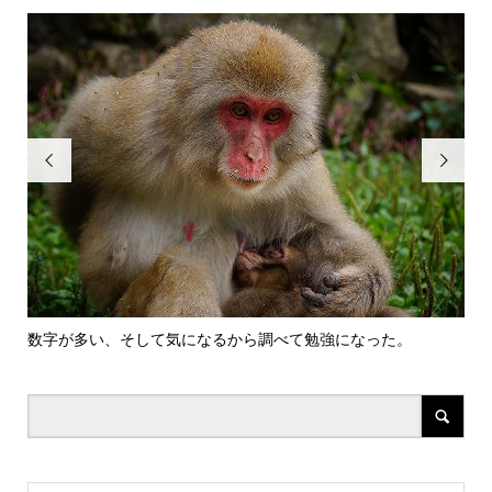


数字が多い、そして気になるから調べて勉強になった。
【