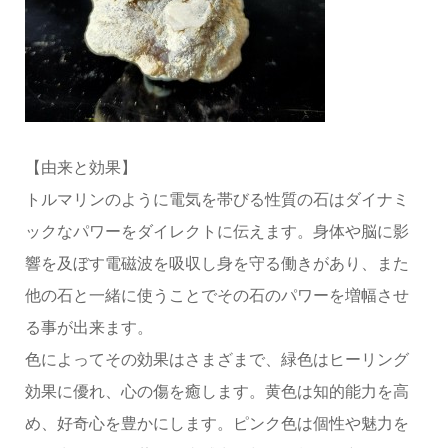
【由来と効果】
トルマリンのように電気を帯びる性質の石はダイナミ
ックなパワーをダイレクトに伝えます。身体や脳に影
響を及ぼす電磁波を吸収し身を守る働きがあり、また
他の石と一緒に使うことでその石のパワーを増幅させ
る事が出来ます。
色によってその効果はさまざまで、緑色はヒーリング
効果に優れ、心の傷を癒します。黄色は知的能力を高
め、好奇心を豊かにします。ピンク色は個性や魅力を