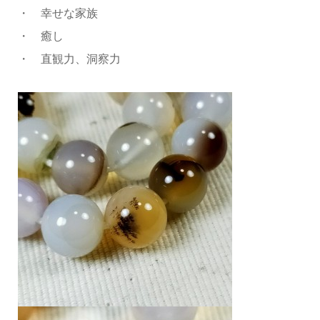
・ 幸せな家族
・ 癒し
・ 直観力、洞察力