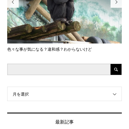


色々な事が気になる？違和感？わからないけど
コ
ース.
月を選択
最新記事