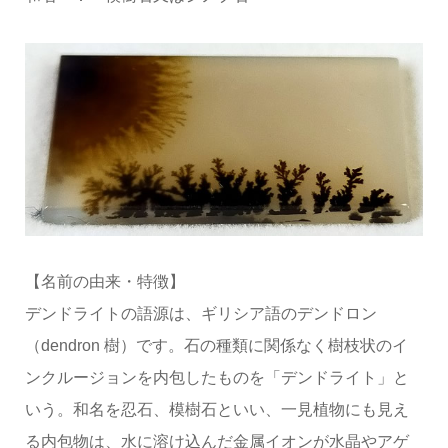
【名前の由来・特徴】
デンドライトの語源は、ギリシア語のデンドロン
（dendron 樹）です。石の種類に関係なく樹枝状のイ
ンクルージョンを内包したものを「デンドライト」と
いう。和名を忍石、模樹石といい、一見植物にも見え
る内包物は、水に溶け込んだ金属イオンが水晶やアゲ