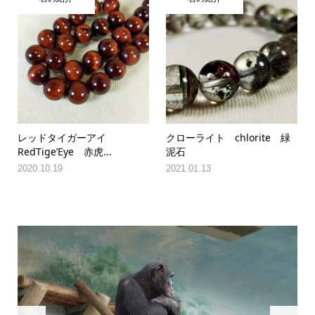
レッドタイガーアイ
クローライト chlorite 緑
RedTige’Eye 赤虎...
泥石
2020.10.19
2021.01.13