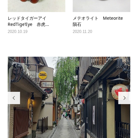
レッドタイガーアイ
メテオライト Meteorite
RedTige’Eye 赤虎...
隕石
2020.10.19
2020.11.20

