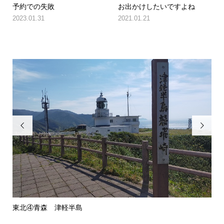
予約での失敗
お出かけしたいですよね
2023.01.31
2021.01.21


東北④青森 津軽半島
ド