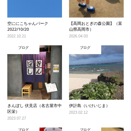
空ににこちゃんパーク
【高岡おとぎの森公園】（富
2022/10/20
山県高岡市）
2022.10.21
2026.04.03
ブログ
ブログ
きんぼし 伏見店（名古屋市中
伊計島（いけいじま）
区栄）
2023.02.12
2023.07.27
ブログ
ブログ