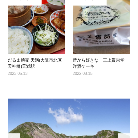
だるま焼売 天満(大阪市北区
昔から好きな 三上貫栄堂
天神橋)天満駅
洋酒ケーキ
2023.05.13
2022.08.15