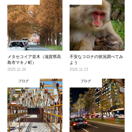
メタセコイア並木（滋賀県高
不安なコロナの状況調べてみ
島市マキノ町）
よう
2025.11.26
2020.11.23
ブログ
ブログ