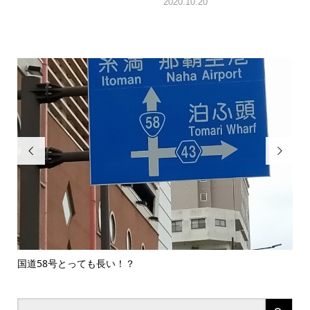
2020.10.20


国道58号とっても長い！？
ア
ブレ.