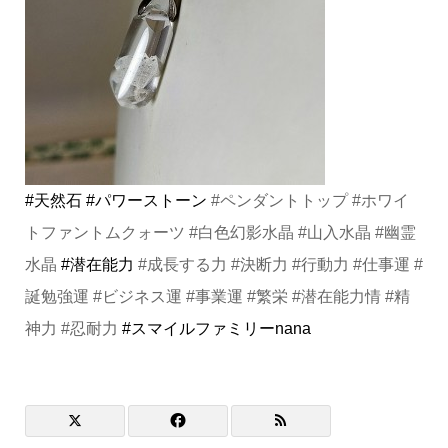
#天然石
#パワーストーン
#ペンダントトップ #ホワイ
トファントムクォーツ #白色幻影水晶 #山入水晶 #幽霊
水晶
#潜在能力
#成長する力 #決断力 #行動力 #仕事運 #
誕勉強運 #ビジネス運 #事業運 #繁栄 #潜在能力情 #精
神力 #忍耐力
#スマイルファミリーnana