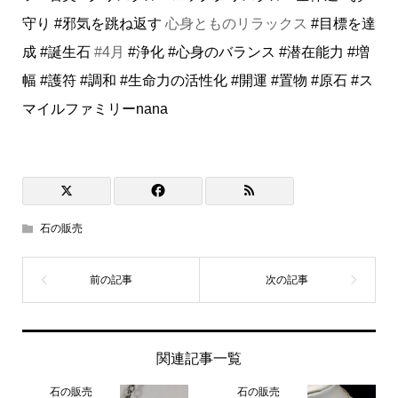
守り
#邪気を跳ね返す
心身とものリラックス
#目標を達
成
#誕生石
#4月
#浄化
#心身のバランス
#潜在能力
#増
幅
#護符
#調和
#生命力の活性化
#開運
#置物
#原石
#ス
マイルファミリーnana
石の販売
関連記事一覧
石の販売
石の販売