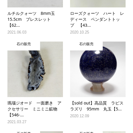
ルチルクォーツ 8mm玉
ローズクォーツ ハート レ
15.5cm ブレスレット
ディース ペンダントトッ
【62...
プ 【43...
2021.06.03
2020.10.25
石の販売
石の販売
瑪瑙ジオード 一面磨き ア
【sold out】高品質 ラピス
クセサリー ミニミニ鉱物
ラズリ 95mm 丸玉【5...
【546-...
2020.12.09
2021.03.27