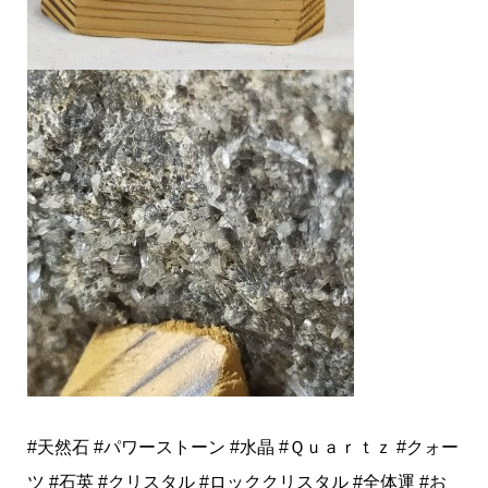
#天然石
#パワーストーン
#水晶
#Ｑｕａｒｔｚ
#クォー
ツ
#石英
#クリスタル
#ロッククリスタル
#全体運
#お