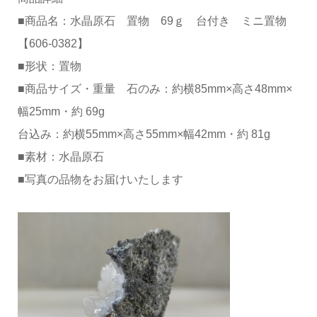
■商品名：水晶原石 置物 69ｇ 台付き ミニ置物
【606-0382】
■形状：置物
■商品サイズ・重量 石のみ：約横85mm×高さ48mm×
幅25mm・約 69g
台込み：約横55mm×高さ55mm×幅42mm・約 81g
■素材：水晶原石
■写真の品物をお届けいたします