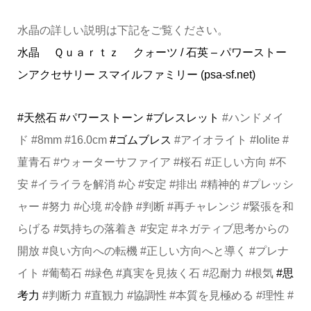
水晶の詳しい説明は下記をご覧ください。
水晶 Ｑｕａｒｔｚ クォーツ / 石英 – パワーストー
ンアクセサリー スマイルファミリー (psa-sf.net)
#天然石
#パワーストーン
#ブレスレット
#ハンドメイ
ド #8mm #16.0cm
#ゴムブレス
#アイオライト #Iolite #
菫青石 #ウォーターサファイア #桜石 #正しい方向 #不
安 #イライラを解消 #心 #安定 #排出 #精神的 #プレッシ
ャー #努力 #心境 #冷静 #判断 #再チャレンジ #緊張を和
らげる #気持ちの落着き #安定 #ネガティブ思考からの
開放 #良い方向への転機 #正しい方向へと導く #プレナ
イト #葡萄石 #緑色 #真実を見抜く石 #忍耐力 #根気
#思
考力
#判断力 #直観力 #協調性 #本質を見極める #理性 #