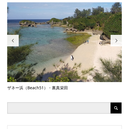


ザネー浜（Beach51）・裏真栄田
今