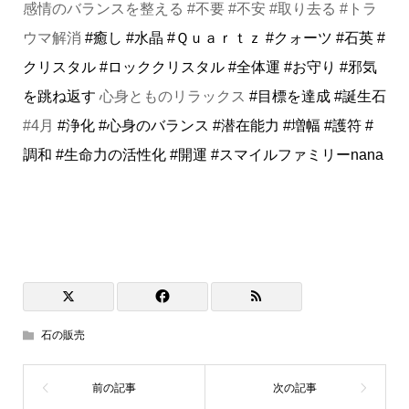
感情のバランスを整える #不要 #不安 #取り去る #トラ
ウマ解消
#癒し
#水晶
#Ｑｕａｒｔｚ
#クォーツ
#石英
#
クリスタル
#ロッククリスタル
#全体運
#お守り
#邪気
を跳ね返す
心身とものリラックス
#目標を達成
#誕生石
#4月
#浄化
#心身のバランス
#潜在能力
#増幅
#護符
#
調和
#生命力の活性化
#開運
#スマイルファミリーnana
石の販売