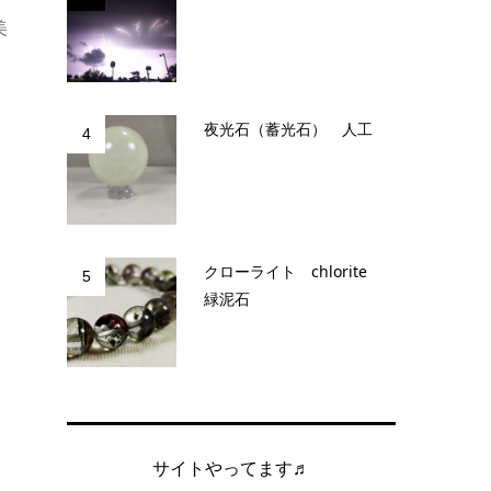
美
夜光石（蓄光石） 人工
4
クローライト chlorite
5
緑泥石
サイトやってます♬