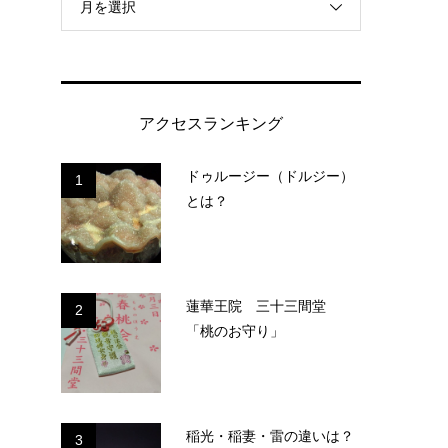
月を選択
、
アクセスランキング
ドゥルージー（ドルジー）
1
とは？
蓮華王院 三十三間堂
2
「桃のお守り」
稲光・稲妻・雷の違いは？
3