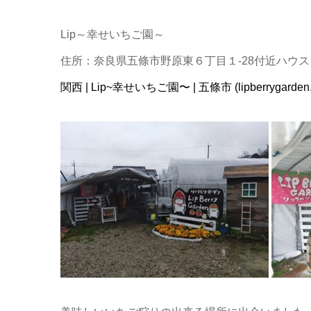
Lip～幸せいちご園～
住所：奈良県五條市野原東６丁目１-28付近ハウス
関西 | Lip~幸せいちご園〜 | 五條市 (lipberrygarden.