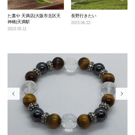
た藁や 天満店(大阪市北区天
長野行きたい
神橋)天満駅
2023.06.22
2023.05.11

