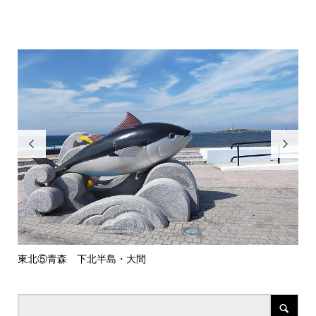


東北⑤青森 下北半島・大間
矢