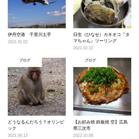
伊丹空港 千里川土手
日生（ひなせ）カキオコ『タ
マちゃん』ツーリング
2021.01.02
2021.02.22
ブログ
ブログ
どうなるんだろう？オリンピ
【お好み焼 鉄板焼 空】広島
ック
県三次市
2021.06.13
2022.10.08