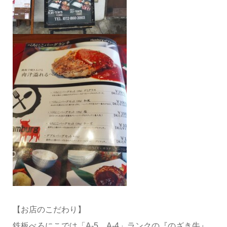
【お店のこだわり】
鉄板べろにこでは「A-5、A-4」ランクの『のざき牛』