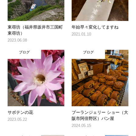
東尋坊（福井県坂井市三国町
年始早々変化してますね
東尋坊）
2021.01.10
2023.06.08
ブログ
ブログ
サボテンの花
ブーランジェリー ショー（大
阪市阿倍野区）パン屋
2023.05.22
2024.05.15