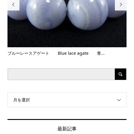


ブルーレースアゲート Blue lace agate 青...
アメ
月を選択
最新記事