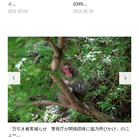
イ...
0395...
2021.03.04
2021.05.29


「万引き被害減らせ 警視庁が関係団体に協力呼びかけ」のニ
笹
ュー...