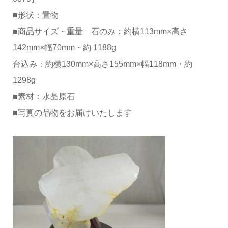
■形状：置物
■商品サイズ・重量 石のみ：約横113mm×高さ
142mm×幅70mm・約 1188g
台込み：約横130mm×高さ155mm×幅118mm・約
1298g
■素材：水晶原石
■写真の品物をお届けいたします