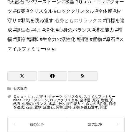
#天然石
#パワーストーン
#水晶
#Ｑｕａｒｔｚ
#クォー
ツ
#石英
#クリスタル
#ロッククリスタル
#全体運
#お
守り
#邪気を跳ね返す
心身とものリラックス
#目標を達
成
#誕生石
#4月
#浄化
#心身のバランス
#潜在能力
#増
幅
#護符
#調和
#生命力の活性化
#開運
#置物
#原石
#ス
マイルファミリーnana
石の販売
Ｑｕａｒｔｚ
,
お守り
,
クォーツ
,
クリスタル
,
スマイルファミリー
nana
,
パワーストーン
,
ロッククリスタル
,
全体運
,
原石
,
増幅
,
天
然石
,
心身のバランス
,
水晶
,
浄化
,
潜在能力
,
生命力の活性化
,
目標
を達成
,
石英
,
置物
,
誕生石
,
調和
,
護符
,
邪気を跳ね返す
,
開運