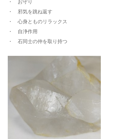
・ お守り
・ 邪気を跳ね返す
・ 心身とものリラックス
・ 自浄作用
・ 石同士の仲を取り持つ