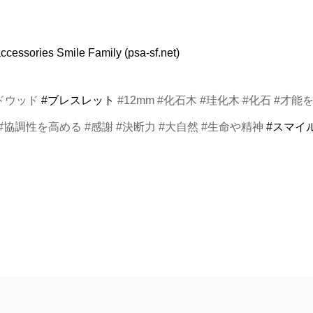
es Smile Family (psa-sf.net)
ドウッド
#ブレスレット
#12mm #化石木 #珪化木 #化石 #才能
 #協調性を高める #感謝 #決断力 #大自然 #生命や精神
#スマイ