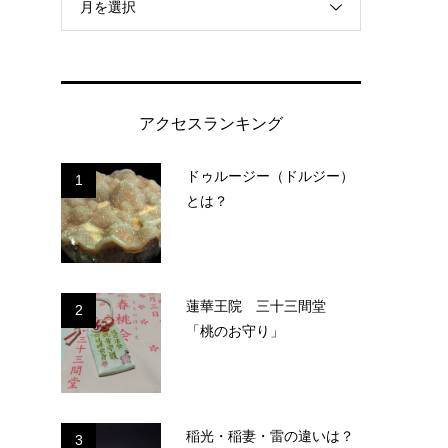
月を選択
アクセスランキング
ドゥルージー（ドルジー）
1
とは？
蓮華王院 三十三間堂
2
「桃のお守り」
稲光・稲妻・雷の違いは？
3