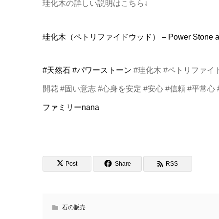
珪化木の詳しい説明はこちら↓
珪化木（ペトリファイドウッド） – Power Stone accessori
#天然石
#パワーストーン
#珪化木 #ペトリファイ
開花 #固い意志 #心身を安定 #安心 #信頼 #平常心
ファミリーnana
Post
Share
RSS
石の販売