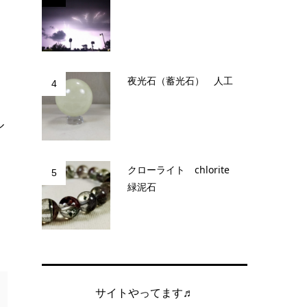
夜光石（蓄光石） 人工
4
を
ル
クローライト chlorite
5
緑泥石
サイトやってます♬