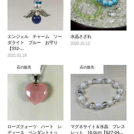
エンジェル チャーム ソー
水晶さざれ
ダライト ブルー お守り
2020.10.12
【552-...
2021.01.19
石の販売
石の販売
ローズクォーツ ハート レ
マグネサイト＆水晶 ブレス
ディース ペンダントトッ
レット 16.0cm【627-04...