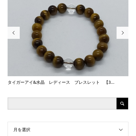


タイガーアイ&水晶 レディース ブレスレット 【3...
河
月を選択