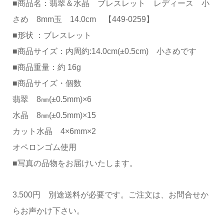
■商品名：翡翠＆水晶 ブレスレット レディース 小
さめ 8mm玉 14.0cm 【449-0259】
■形状 ：ブレスレット
■商品サイズ：内周約:14.0cm(±0.5cm) 小さめです
■商品重量：約 16g
■商品サイズ・個数
翡翠 8㎜(±0.5mm)×6
水晶 8㎜(±0.5mm)×15
カット水晶 4×6mm×2
オペロンゴム使用
■写真の品物をお届けいたします。
3.500円 別途送料が必要です。ご注文は、お問合せか
らお声かけ下さい。