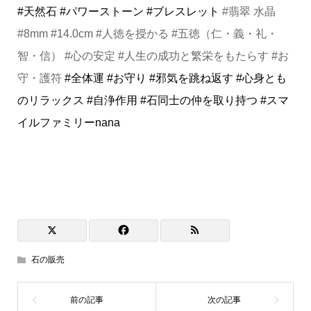
#天然石
#パワーストーン
#ブレスレット
#翡翠 水晶
#8mm #14.0cm #人徳を授かる #五徳（仁・義・礼・
智・信） #心の安定 #人生の成功と繁栄をもたらす #お
守・護符
#全体運
#お守り
#邪気を跳ね返す
#心身とも
のリラックス
#自浄作用
#石同士の仲を取り持つ
#スマ
イルファミリーnana
石の販売