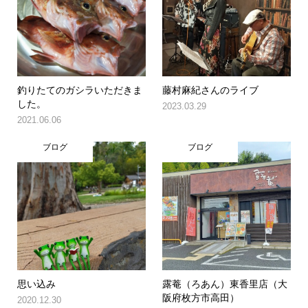
釣りたてのガシラいただきま
藤村麻紀さんのライブ
した。
2023.03.29
2021.06.06
ブログ
ブログ
思い込み
露菴（ろあん）東香里店（大
阪府枚方市高田）
2020.12.30