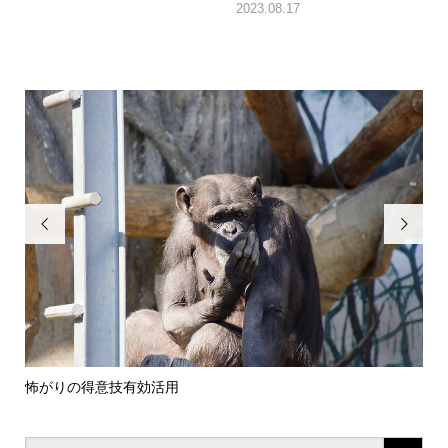
2023.08.17


怖がりの得意技有効活用
レッ