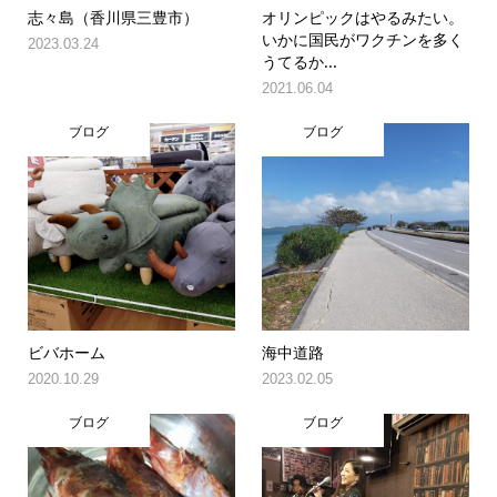
志々島（香川県三豊市）
オリンピックはやるみたい。
いかに国民がワクチンを多く
2023.03.24
うてるか...
2021.06.04
ブログ
ブログ
ビバホーム
海中道路
2020.10.29
2023.02.05
ブログ
ブログ