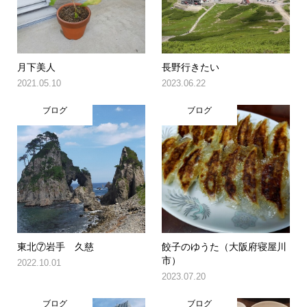
月下美人
長野行きたい
2021.05.10
2023.06.22
ブログ
ブログ
東北⑦岩手 久慈
餃子のゆうた（大阪府寝屋川
市）
2022.10.01
2023.07.20
ブログ
ブログ