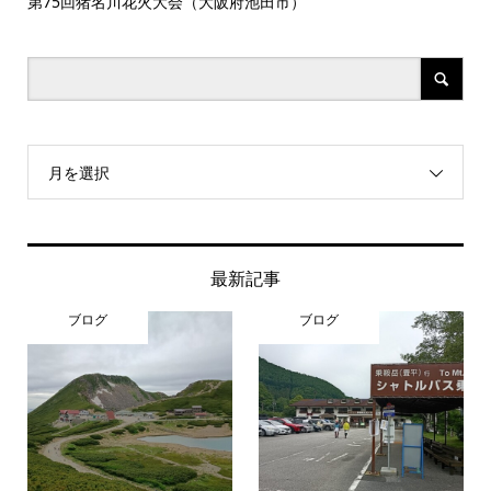
レッ
第75回猪名川花火大会（大阪府池田市）
お
月を選択
最新記事
ブログ
ブログ