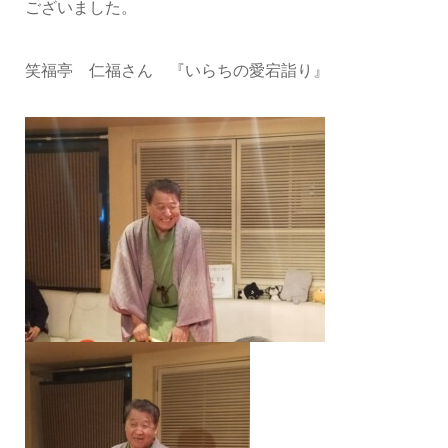
ございました。
笑福亭 仁福さん 『いらちの愛宕詣り』