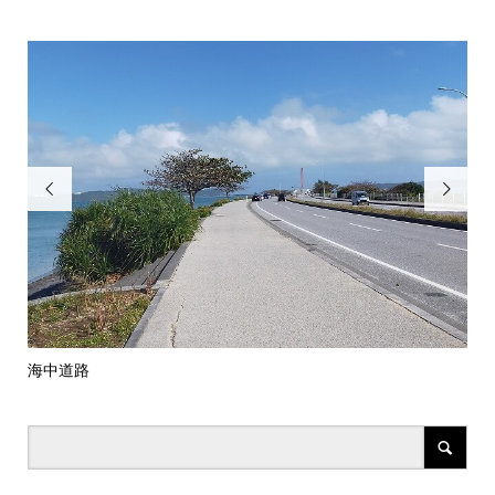


海中道路
レ