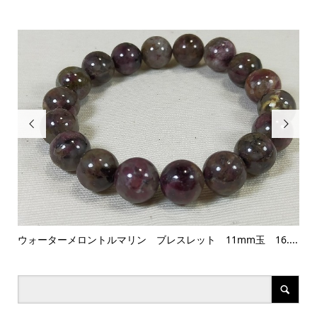


ウォーターメロントルマリン ブレスレット 11mm玉 16....
La・