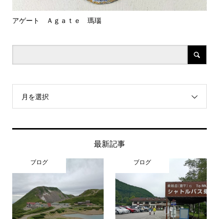
ａｔｅ 瑪瑙
久しぶりの関東
月を選択
最新記事
ブログ
ブログ