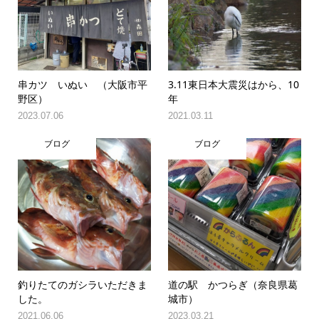
串カツ いぬい （大阪市平
3.11東日本大震災はから、10
野区）
年
2023.07.06
2021.03.11
ブログ
ブログ
釣りたてのガシラいただきま
道の駅 かつらぎ（奈良県葛
した。
城市）
2021.06.06
2023.03.21