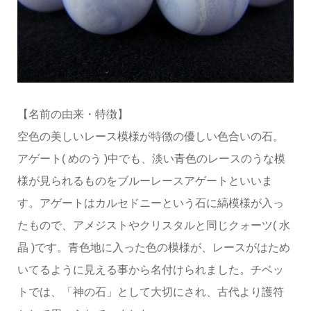
【名前の由来・特徴】
空色の美しいレース模様が特徴の優しい色合いの石。
アゲート( めのう )中でも、淡い青色のレースのうな模
様が見られるものをブルーレースアゲートといいま
す。アゲートはカルセドニーという石に縞模様が入っ
たもので、アメジストやクリスタルと同じクォーツ( 水
晶 )です。青色地に入った色の模様が、レースがはため
いてるように見える事から名付けられました。チベッ
トでは、「神の石」として大切にされ、古代より護符