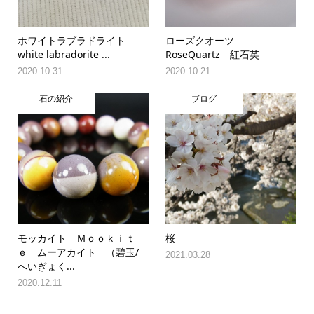
ホワイトラブラドライト
ローズクオーツ
white labradorite ...
RoseQuartz 紅石英
2020.10.31
2020.10.21
石の紹介
ブログ
モッカイト Ｍｏｏｋｉｔ
桜
ｅ ムーアカイト （碧玉/
2021.03.28
へいぎょく...
2020.12.11