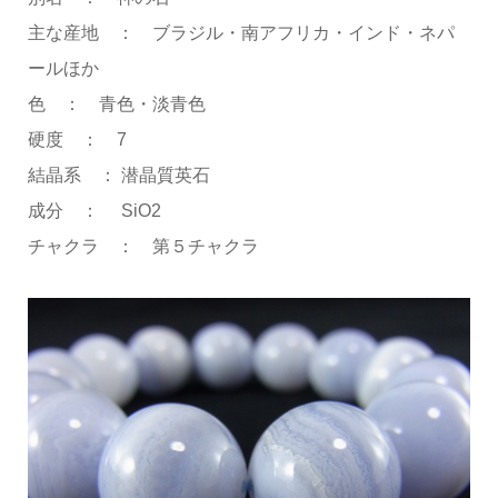
主な産地 ： ブラジル・南アフリカ・インド・ネパ
ールほか
色 ： 青色・淡青色
硬度 ： 7
結晶系 ： 潜晶質英石
成分 ： SiO2
チャクラ ： 第５チャクラ