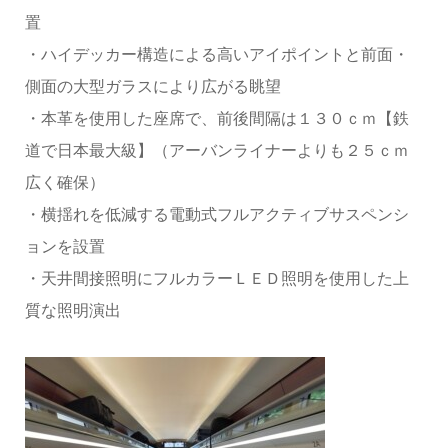
置
・ハイデッカー構造による高いアイポイントと前面・
側面の大型ガラスにより広がる眺望
・本革を使用した座席で、前後間隔は１３０ｃｍ【鉄
道で日本最大級】（アーバンライナーよりも２５ｃｍ
広く確保）
・横揺れを低減する電動式フルアクティブサスペンシ
ョンを設置
・天井間接照明にフルカラーＬＥＤ照明を使用した上
質な照明演出