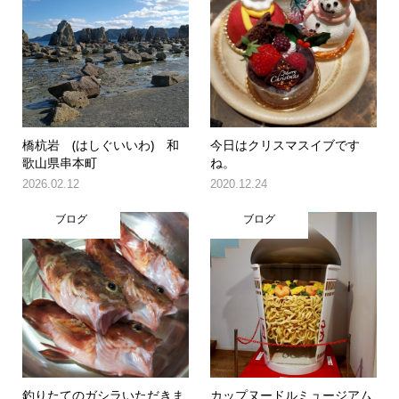
橋杭岩 (はしぐいいわ) 和
今日はクリスマスイブです
歌山県串本町
ね。
2026.02.12
2020.12.24
ブログ
ブログ
釣りたてのガシラいただきま
カップヌードルミュージアム