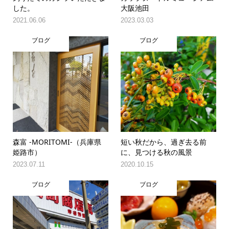
した。
大阪池田
2021.06.06
2023.03.03
ブログ
ブログ
森富 -MORITOMI-（兵庫県
短い秋だから、過ぎ去る前
姫路市）
に、見つける秋の風景
2023.07.11
2020.10.15
ブログ
ブログ