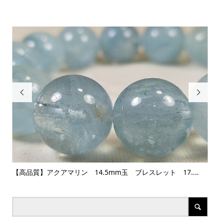


【高品質】アクアマリン 14.5mm玉 ブレスレット 17....
金