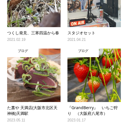
つくし発見、三寒四温から春
スタジオセット
2021.02.19
2021.04.21
ブログ
ブログ
た藁や 天満店(大阪市北区天
『GrandBerry』 いちご狩
神橋)天満駅
り （大阪府八尾市）
2023.05.11
2023.01.17