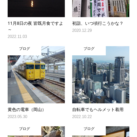
11月8日の夜 皆既月食ですよ
初詣、いつ頃行こうかな？
～
2020.12.29
2022.11.03
ブログ
ブログ
黄色の電車（岡山）
自転車でもヘルメット着用
2023.05.30
2022.10.22
ブログ
ブログ