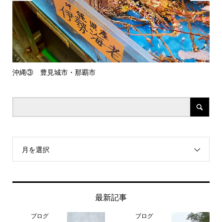
沖縄③ 豊見城市・那覇市
山
月を選択
最新記事
ブログ
ブログ