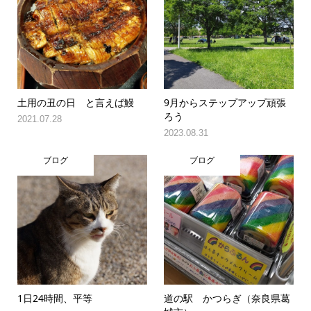
土用の丑の日 と言えば鰻
9月からステップアップ頑張
ろう
2021.07.28
2023.08.31
ブログ
ブログ
1日24時間、平等
道の駅 かつらぎ（奈良県葛