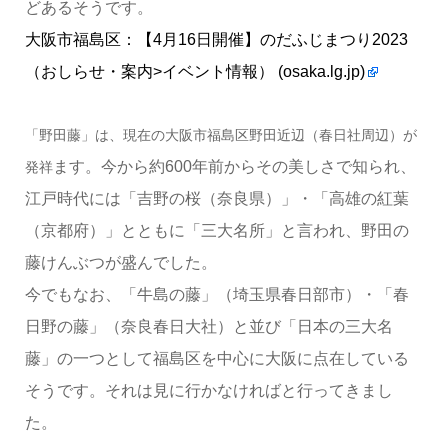
どあるそうです。
大阪市福島区：【4月16日開催】のだふじまつり2023
（おしらせ・案内>イベント情報） (osaka.lg.jp)
「野田藤」は、現在の大阪市福島区野田近辺（春日社周辺）が
ます。今から約600年前からその美しさで知られ、
発祥
江戸時代には「吉野の桜（奈良県）」・「高雄の紅葉
（京都府）」とともに「三大名所」と言われ、野田の
藤けんぶつが盛んでした。
今でもなお、「牛島の藤」（埼玉県春日部市）・「春
日野の藤」（奈良春日大社）と並び「日本の三大名
藤」の一つとして福島区を中心に大阪に点在している
そうです。それは見に行かなければと行ってきまし
た。