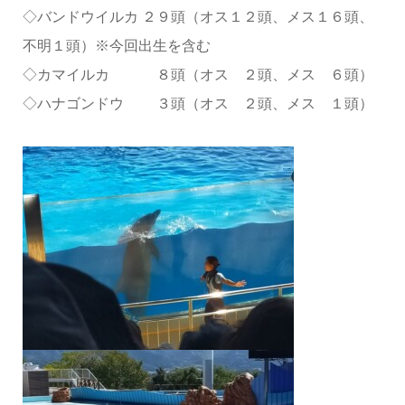
◇バンドウイルカ ２９頭（オス１２頭、メス１６頭、
不明１頭）※今回出生を含む
◇カマイルカ ８頭（オス ２頭、メス ６頭）
◇ハナゴンドウ ３頭（オス ２頭、メス １頭）