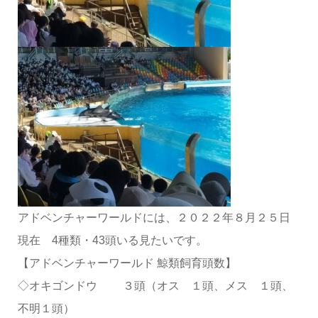
アドベンチャーワールドには、２０２２年８月２５日
現在 4種類・43頭いる見たいです。
【アドベンチャーワールド 鯨類飼育頭数】
◇オキゴンドウ ３頭（オス １頭、メス １頭、
不明１頭）