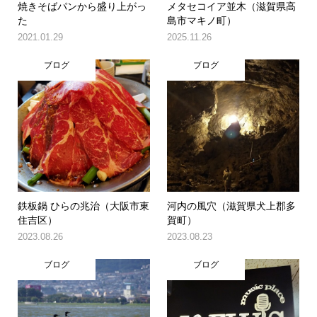
焼きそばパンから盛り上がっ
メタセコイア並木（滋賀県高
た
島市マキノ町）
2021.01.29
2025.11.26
ブログ
ブログ
鉄板鍋 ひらの兆治（大阪市東
河内の風穴（滋賀県犬上郡多
住吉区）
賀町）
2023.08.26
2023.08.23
ブログ
ブログ