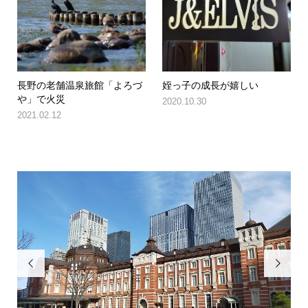
長野の老舗温泉旅館「よろづ
姪っ子の成長が嬉しい
や」で火災
2020.10.30
2021.02.12

