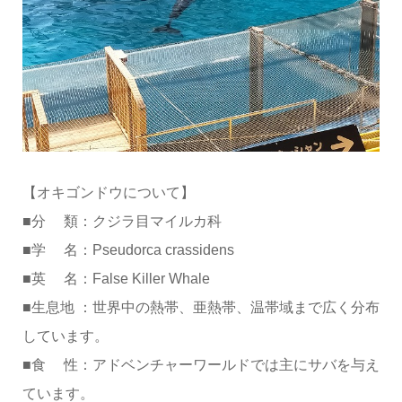
【オキゴンドウについて】
■分 類：クジラ目マイルカ科
■学 名：Pseudorca crassidens
■英 名：False Killer Whale
■生息地 ：世界中の熱帯、亜熱帯、温帯域まで広く分布
しています。
■食 性：アドベンチャーワールドでは主にサバを与え
ています。