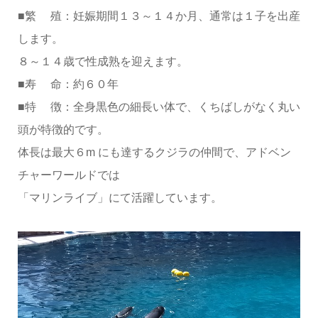
■繁 殖：妊娠期間１３～１４か月、通常は１子を出産
します。
８～１４歳で性成熟を迎えます。
■寿 命：約６０年
■特 徴：全身黒色の細長い体で、くちばしがなく丸い
頭が特徴的です。
体長は最大６m にも達するクジラの仲間で、アドベン
チャーワールドでは
「マリンライブ」にて活躍しています。