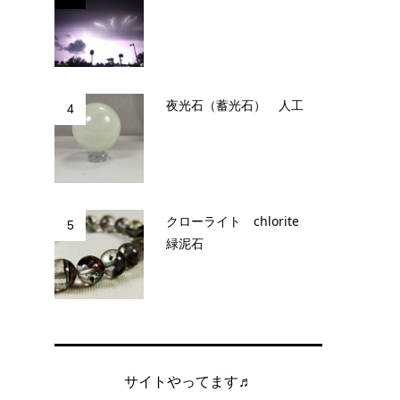
夜光石（蓄光石） 人工
4
クローライト chlorite
5
緑泥石
サイトやってます♬