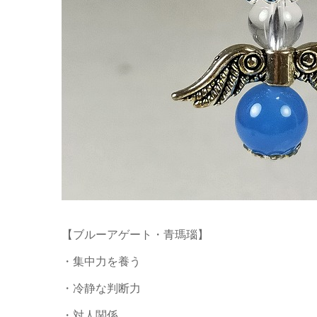
【ブルーアゲート・青瑪瑙】
・集中力を養う
・冷静な判断力
・対人関係