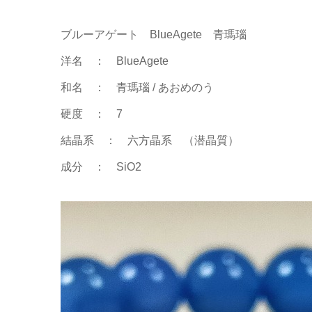
ブルーアゲート BlueAgete 青瑪瑙
洋名 ： BlueAgete
和名 ： 青瑪瑙 / あおめのう
硬度 ： 7
結晶系 ： 六方晶系 （潜晶質）
成分 ： SiO2