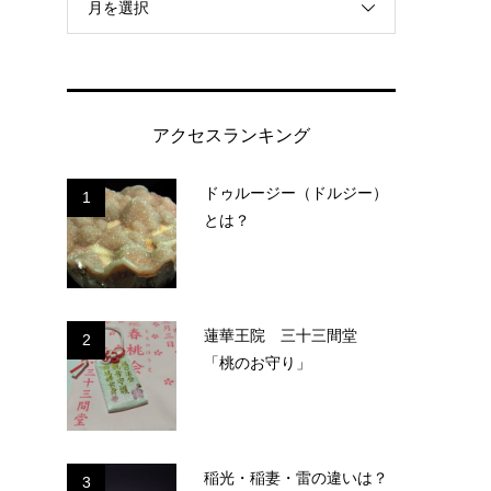
月を選択
アクセスランキング
ドゥルージー（ドルジー）
1
とは？
蓮華王院 三十三間堂
2
「桃のお守り」
稲光・稲妻・雷の違いは？
3