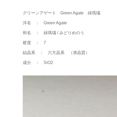
グリーンアゲート Green Agate 緑瑪瑙
洋名 ： Green Agate
和名 ： 緑瑪瑙 / みどりめのう
硬度 ： 7
結晶系 ： 六方晶系 （潜晶質）
成分 ： SiO2