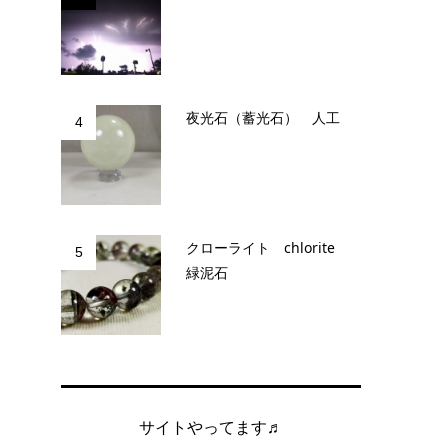
夜光石（蓄光石） 人工
4
クローライト chlorite
5
緑泥石
サイトやってます♬