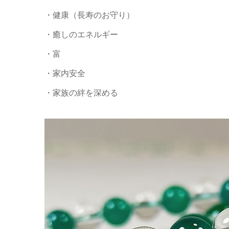
・健康（長寿のお守り）
・癒しのエネルギー
・富
・家内安全
・家族の絆を深める