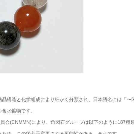
結晶構造と化学組成により細かく分類され、日本語名には「〜
持つ含水鉱物です。
委員会(CNMMN)により、角閃石グループは以下のように187種
るため、この後若干変更される可能性がある。そうです。