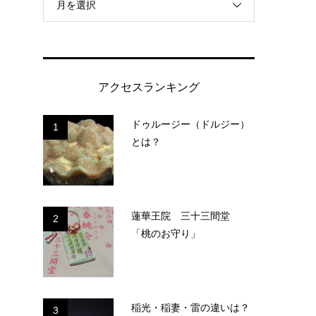
月を選択
アクセスランキング
ドゥルージー（ドルジー）
1
とは？
蓮華王院 三十三間堂
2
「桃のお守り」
稲光・稲妻・雷の違いは？
3