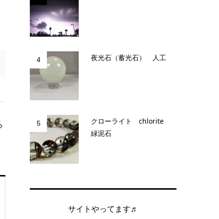
夜光石（蓄光石） 人工
4
クローライト chlorite
5
緑泥石
サイトやってます♬