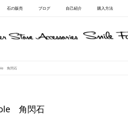
石の販売
ブログ
自己紹介
購入方法
ole 角閃石
ole 角閃石