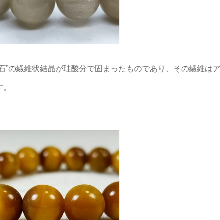
石”の繊維状結晶が珪酸分で固まったものであり、その繊維は
す。