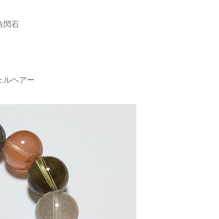
角閃石
ェルヘアー