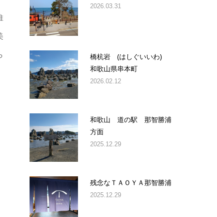
2026.03.31
維
美
ら
橋杭岩 (はしぐいいわ)
和歌山県串本町
、
2026.02.12
和歌山 道の駅 那智勝浦
方面
2025.12.29
残念なＴＡＯＹＡ那智勝浦
2025.12.29