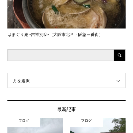
玉
はまぐり庵 -吉祥別邸-（大阪市北区・阪急三番街）
サ
月を選択
最新記事
ブログ
ブログ