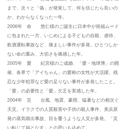
まで、次々と「偽」が発覚して、何を信じたら良いの
か、わからなくなった一年。
2006年 命 悠仁様のご誕生に日本中が祝福ムード
に包まれた一方、いじめによる子どもの自殺、虐待、
飲酒運転事故など、痛ましい事件が多発。ひとつしか
ない命の重み、大切さを痛感した年。
2005年 愛 紀宮様のご成婚、「愛・地球博」の開
催、各界で「アイちゃん」の愛称の女性が大活躍。残
忍な少年犯罪など愛の足りない事件が多発したこと。
「愛」の必要性と「愛」欠乏を実感した年。
2004年 災 台風、地震、豪雨、猛暑などの相次ぐ
天災。イラクでの人質殺害や子供の殺人事件、美浜原
発の蒸気噴出事故、目を覆うような人災が多発。「災
い転じて福となす」との思いも込めて。