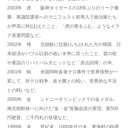
2003年 虎 阪神タイガースの18年ぶりのリーグ優
勝、衆議院選挙へのマニフェスト初導入で政治家たち
が声高に吠(ほ)えたこと、「虎の尾をふむ」ようなイラ
ク派遣問題など。
2002年 帰 北朝鮮に拉致(らち)された方の帰国、日
本経済がバブル以前の低い水準に戻ったこと、昔の歌
や童謡のリバイバル大ヒットなど「原点回帰」の年。
2001年 戦 米国同時多発テロ事件で世界情勢が一
変して、対テロ戦争、炭そ菌との戦い、世界的な不況
との戦いなど。
2000年 金 シドニーオリンピックでの金メダル。
南北朝鮮統一に向けた”金・金”首脳会談の実現。新500
円硬貨、二千円札の登場など。
1999年 末 世紀末、1000年代の末。東海村の臨界