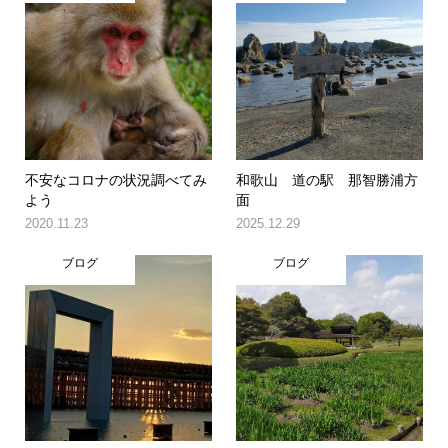
不安なコロナの状況調べてみ
和歌山 道の駅 那智勝浦方
よう
面
2020.11.23
2025.12.29
ブログ
ブログ