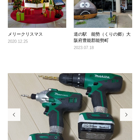
メリークリスマス
道の駅 能勢（くりの郷）大
阪府豊能郡能勢町
2020.12.25
2023.07.18

