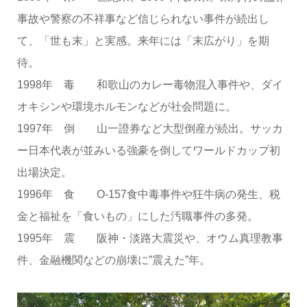
事故や警察の不祥事など信じられない事件が続出し
て、「世も末」と実感。来年には「末広がり」を期
待。
1998年 毒 和歌山のカレー毒物混入事件や、ダイ
オキシンや環境ホルモンなどが社会問題に。
1997年 倒 山一證券など大型倒産が続出。サッカ
ー日本代表が並みいる強豪を倒してワールドカップ初
出場決定。
1996年 食 O-157食中毒事件や狂牛病の発生、税
金と福祉を「食いもの」にした汚職事件の多発。
1995年 震 阪神・淡路大震災や、オウム真理教事
件、金融機関などの崩壊に”震えた”年。