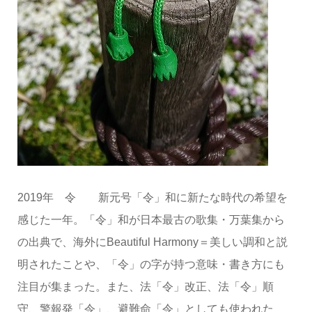
2019年 令 新元号「令」和に新たな時代の希望を
感じた一年。「令」和が日本最古の歌集・万葉集から
の出典で、海外にBeautiful Harmony＝美しい調和と説
明されたことや、「令」の字が持つ意味・書き方にも
注目が集まった。また、法「令」改正、法「令」順
守、警報発「令」、避難命「令」としても使われた