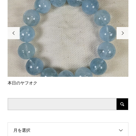


本日のヤフオク
水晶
月を選択