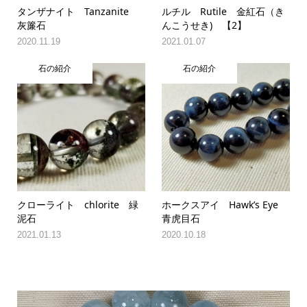
タンザナイト Tanzanite
ルチル Rutile 金紅石（き
灰簾石
んこうせき) 【2】
2020.11.19
2021.01.07
石の紹介
石の紹介
クローライト chlorite 緑
ホークスアイ Hawk’s Eye
泥石
青虎目石
2021.01.13
2020.10.18