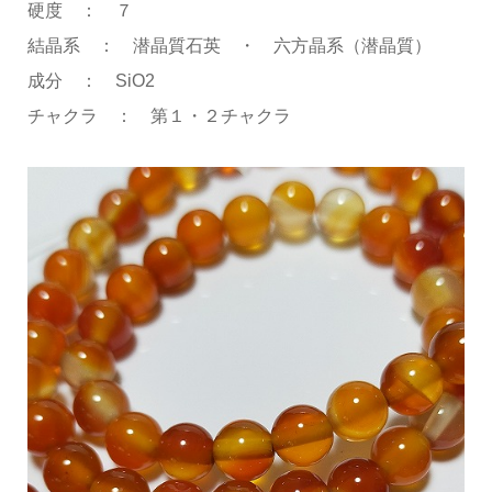
硬度 ： ７
結晶系 ： 潜晶質石英 ・ 六方晶系（潜晶質）
成分 ： SiO2
チャクラ ： 第１・２チャクラ